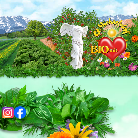
ig
fb