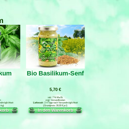
m
ikum
Bio Basilikum-Senf
5,70
€
inkl. 7 % MwSt.
n
zzgl.
Versandkosten
ndmöglichkeit
2-4 Tage nach Versandmöglichkeit
e
kg
30,00
€
je
l
korb
In den Warenkorb