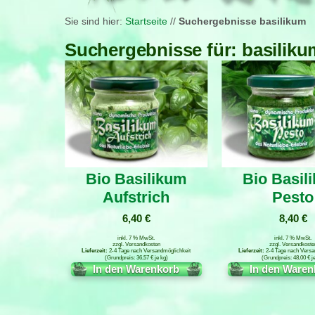
Sie sind hier:
Startseite
//
Suchergebnisse basilikum
Suchergebnisse für: basiliku
Bio Basilikum
Bio Basil
Aufstrich
Pesto
6,40
€
8,40
€
inkl. 7 % MwSt.
inkl. 7 % MwSt.
zzgl.
Versandkosten
zzgl.
Versandkoste
2-4 Tage nach Versandmöglichkeit
2-4 Tage nach Versa
36,57
€
je
kg
48,00
€
j
In den Warenkorb
In den Waren