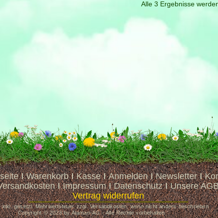
Alle 3 Ergebnisse werde
seite
Warenkorb
Kasse
Anmelden
Newsletter
Kon
Versandkosten
Impressum
Datenschutz
Unsere AG
Vertrag widerrufen
e inkl. gesetzl. Mehrwertsteuer zzgl. Versandkosten, wenn nicht anders beschrieben
Copyright © 2023 by Ataman-AG - Alle Rechte vorbehalten