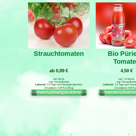
Strauchtomaten
Bio Pürie
Tomat
ab
0,89
€
4,50
€
inkl. MwSt.
inkl. 7 % MwSt.
zzgl.
Versandkosten
zzgl.
Versandkoste
2-4 Tage nach Versandmöglichkeit
2-4 Tage nach Versa
0,89
€
je
100
g
9,00
€
j
Ausführung wählen
In den Waren