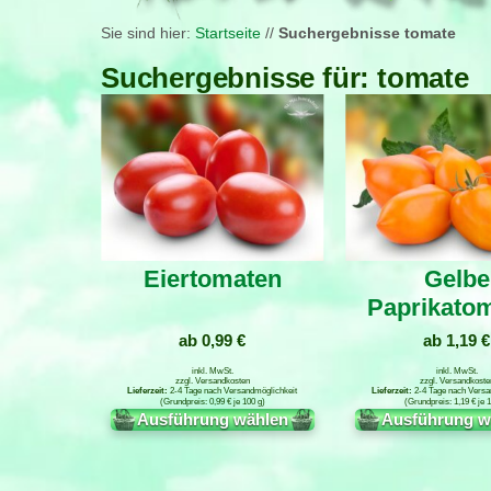
Sie sind hier:
Startseite
//
Suchergebnisse tomate
Suchergebnisse für: tomate
Eiertomaten
Gelbe
Paprikato
ab
0,99
€
ab
1,19
€
inkl. MwSt.
inkl. MwSt.
zzgl.
Versandkosten
zzgl.
Versandkoste
2-4 Tage nach Versandmöglichkeit
2-4 Tage nach Versa
0,99
€
je
100
g
1,19
€
je
1
Ausführung wählen
Ausführung w