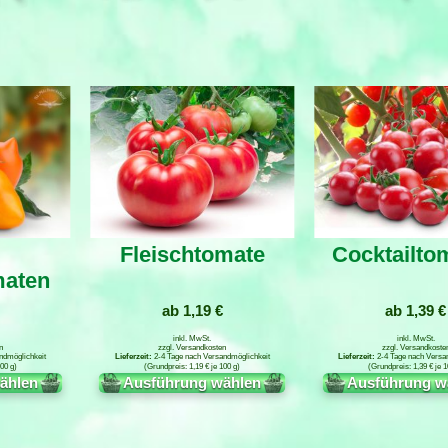
Fleischtomate
Cocktailto
maten
ab
1,19
€
ab
1,39
€
inkl. MwSt.
inkl. MwSt.
n
zzgl.
Versandkosten
zzgl.
Versandkoste
ndmöglichkeit
2-4 Tage nach Versandmöglichkeit
2-4 Tage nach Versa
00
g
1,19
€
je
100
g
1,39
€
je
1
ählen
Ausführung wählen
Ausführung w