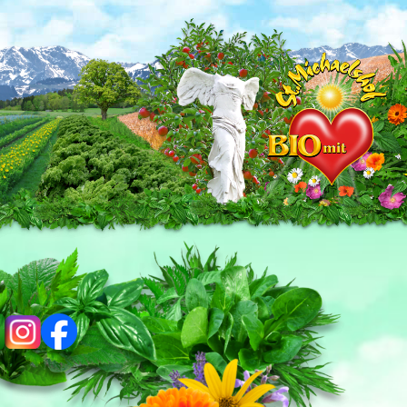
ig
fb