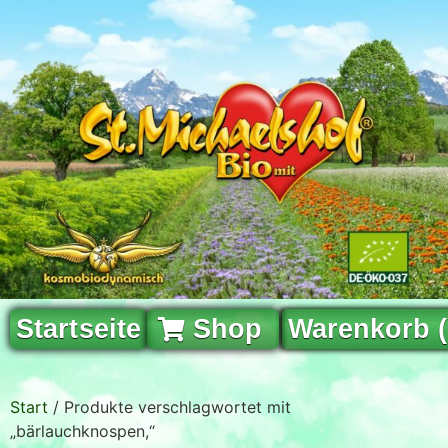
Startseite
Shop
Warenkorb 
Start
/ Produkte verschlagwortet mit
„bärlauchknospen,“