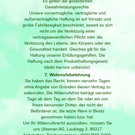
Es gelten die gesetzlichen
Gewährleistungsrechte.
Unsere vorvertragliche, vertragliche und
außervertragliche Haftung ist auf Vorsatz und
grobe Fahrlässigkeit beschränkt, soweit es sich
nicht um die Verletzung einer
vertragswesentlichen Pflicht oder die
Verletzung des Lebens, des Körpers oder der
Gesundheit handelt. Gleiches gilt für die
Haftung unserer Erfüllungsgehilfen. Die
Haftung nach dem Produkthaftungsgesetz
bleibt hiervon unberührt.
7. Widerrufsbelehrung
Sie haben das Recht, binnen vierzehn Tagen
ohne Angabe von Gründen diesen Vertrag zu
widerrufen. Die Widerrufsfrist beträgt vierzehn
Tage ab dem Tag an dem Sie oder ein von
Ihnen benannter Dritter, der nicht der
Beförderer ist, die letzte Ware in Besitz
genommen haben bzw. hat.
Um Ihr Widerrufsrecht auszuüben, müssen Sie
uns (Ataman AG, Laubegg 3, 88317
Aichstetten, Telefonnummer +49(0)7565-9400-