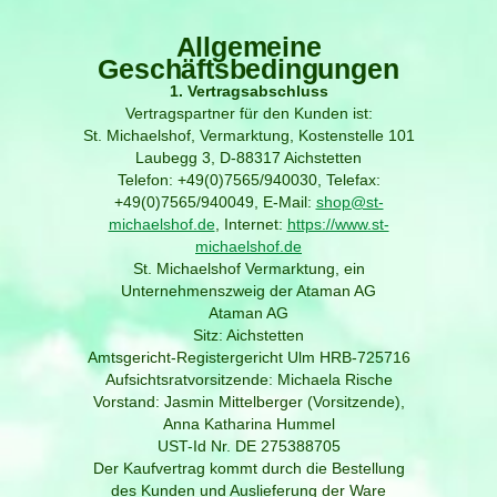
Allgemeine
Geschäftsbedingungen
1. Vertragsabschluss
Vertragspartner für den Kunden ist:
St. Michaelshof, Vermarktung, Kostenstelle 101
Laubegg 3, D-88317 Aichstetten
Telefon: +49(0)7565/940030, Telefax:
+49(0)7565/940049, E-Mail:
shop@st-
michaelshof.de
, Internet:
https://www.st-
michaelshof.de
St. Michaelshof Vermarktung, ein
Unternehmenszweig der Ataman AG
Ataman AG
Sitz: Aichstetten
Amtsgericht-Registergericht Ulm HRB-725716
Aufsichtsratvorsitzende: Michaela Rische
Vorstand: Jasmin Mittelberger (Vorsitzende),
Anna Katharina Hummel
UST-Id Nr. DE 275388705
Der Kaufvertrag kommt durch die Bestellung
des Kunden und Auslieferung der Ware