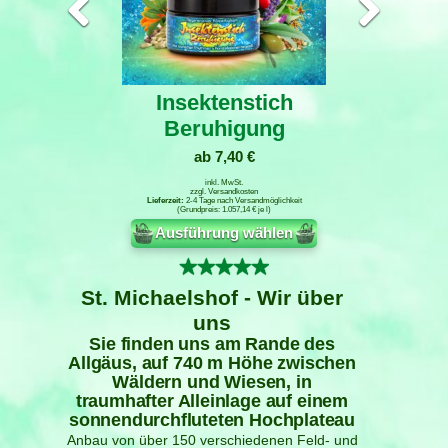
Insektenstich
Beruhigung
ab
7,40
€
inkl. MwSt.
zzgl.
Versandkosten
2-4 Tage nach Versandmöglichkeit
1.057,14
€
je
l
Ausführung wählen
Bewertet mit
5.00
von 5
St. Michaelshof - Wir über
uns
Sie finden uns am Rande des
Allgäus, auf 740 m Höhe zwischen
Wäldern und Wiesen, in
traumhafter Alleinlage auf einem
sonnendurchfluteten Hochplateau
Anbau von über 150 verschiedenen Feld- und