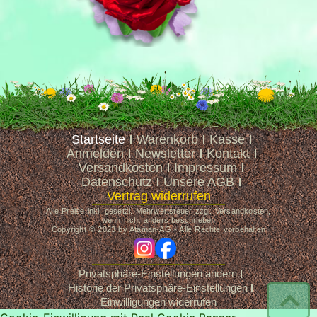
Startseite
Warenkorb
Kasse
Anmelden
Newsletter
Kontakt
Versandkosten
Impressum
Datenschutz
Unsere AGB
Vertrag widerrufen
Alle Preise inkl. gesetzl. Mehrwertsteuer zzgl. Versandkosten,
wenn nicht anders beschrieben
Copyright © 2023 by Ataman-AG - Alle Rechte vorbehalten
ig
fb
Privatsphäre-Einstellungen ändern
Historie der Privatsphäre-Einstellungen
Einwilligungen widerrufen