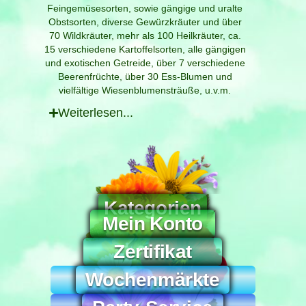
Feingemüsesorten, sowie gängige und uralte
Obstsorten, diverse Gewürzkräuter und über
70 Wildkräuter, mehr als 100 Heilkräuter, ca.
15 verschiedene Kartoffelsorten, alle gängigen
und exotischen Getreide, über 7 verschiedene
Beerenfrüchte, über 30 Ess-Blumen und
vielfältige Wiesenblumensträuße, u.v.m.
Weiterlesen...
Katego­rien
Kosmetik und Pflege
Geschenke & Schönes aus Edelsteinen
Mein Konto
Zerti­fikat
Wochen­märkte