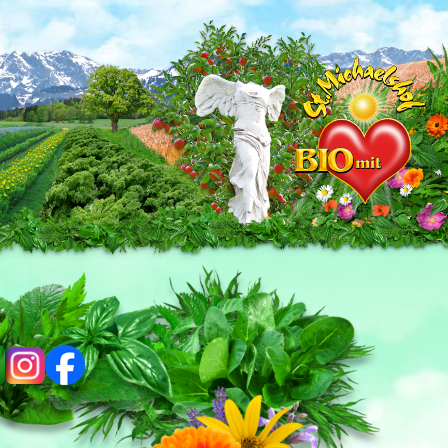
ig
fb