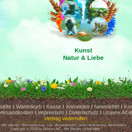
Kunst
Natur & Liebe
seite
Warenkorb
Kasse
Anmelden
Newsletter
Kon
Versandkosten
Impressum
Datenschutz
Unsere AG
Vertrag widerrufen
e inkl. gesetzl. Mehrwertsteuer zzgl. Versandkosten, wenn nicht anders beschrieben
Copyright © 2023 by Ataman-AG - Alle Rechte vorbehalten