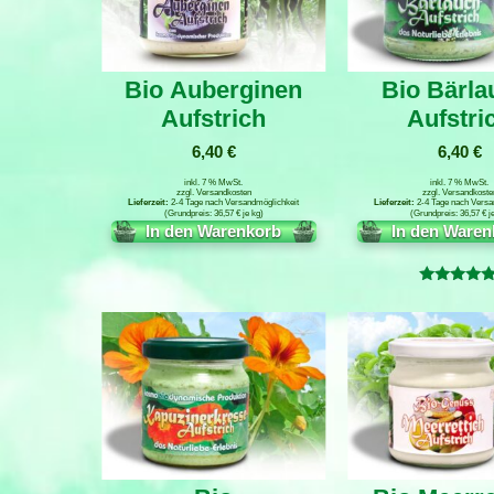
Bio Auberginen
Bio Bärla
Aufstrich
Aufstri
6,40
€
6,40
€
inkl. 7 % MwSt.
inkl. 7 % MwSt.
zzgl.
Versandkosten
zzgl.
Versandkoste
2-4 Tage nach Versandmöglichkeit
2-4 Tage nach Versa
36,57
€
je
kg
36,57
€
j
In den Warenkorb
In den Waren
Bewertet
mit
5.00
von 5