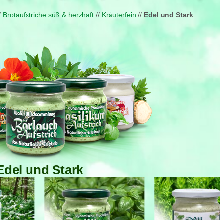
/
Brot­aufstriche süß & herzhaft
//
Kräuterfein
//
Edel und Stark
Edel und Stark