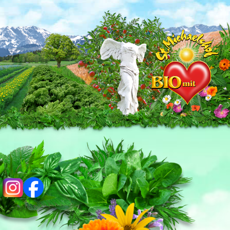
ig
fb