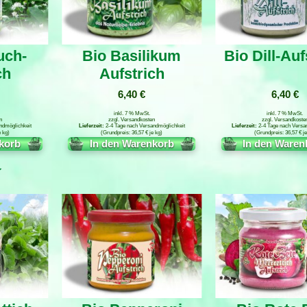
uch-
Bio Basilikum
Bio Dill-Auf
ch
Aufstrich
6,40
€
6,40
€
inkl. 7 % MwSt.
inkl. 7 % MwSt.
n
zzgl.
Versandkosten
zzgl.
Versandkoste
ndmöglichkeit
2-4 Tage nach Versandmöglichkeit
2-4 Tage nach Versa
e
kg
36,57
€
je
kg
36,57
€
j
korb
In den Warenkorb
In den Waren