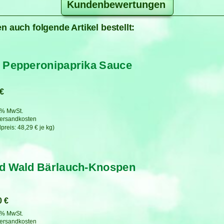
Kundenbewertungen
n auch folgende Artikel bestellt:
 Pepperonipaprika Sauce
€
7 % MwSt.
ersandkosten
48,29
€
je
kg
d Wald Bärlauch-Knospen
0
€
7 % MwSt.
ersandkosten