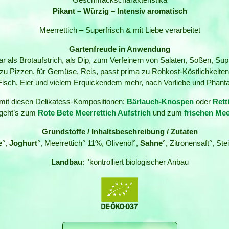
Pikant – Würzig – Intensiv aromatisch
Meerrettich – Superfrisch & mit Liebe verarbeitet
Gartenfreude in Anwendung
ndbar als Brotaufstrich, als Dip, zum Verfeinern von Salaten, Soße
 zu Pizzen, für Gemüse, Reis, passt prima zu Rohkost-Köstlichkeiten
Fisch, Eier und vielem Erquickendem mehr, nach Vorliebe und Phanta
 mit diesen Delikatess-Kompositionen:
Bärlauch-Knospen
oder
Rett
 geht’s zum
Rote Bete Meerrettich Aufstrich
und zum
frischen Mee
Grundstoffe / Inhaltsbeschreibung / Zutaten
e
°,
Joghurt
°, Meerrettich° 11%, Olivenöl°,
Sahne
°, Zitronensaft°, Ste
Landbau
: °kontrolliert biologischer Anbau