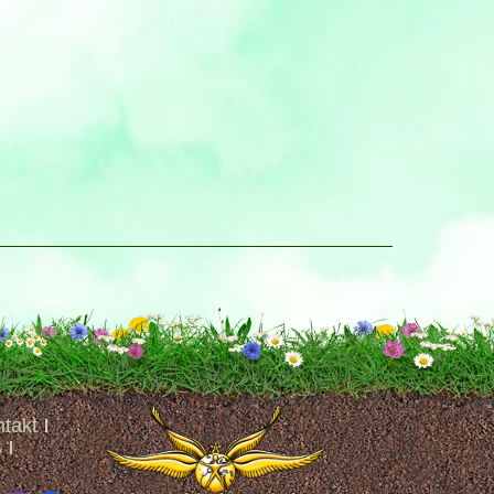
takt
B