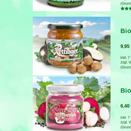
Bewer
mit
5.00
von 5
Bio
9,95
inkl. 
zzgl.
V
Bio
6,40
inkl. 
zzgl.
V