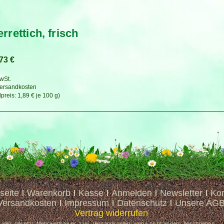
rrettich, frisch
,73
€
MwSt.
ersandkosten
1,89
€
je
100
g
seite
Warenkorb
Kasse
Anmelden
Newsletter
Kon
Versandkosten
Impressum
Datenschutz
Unsere AG
Vertrag widerrufen
e inkl. gesetzl. Mehrwertsteuer zzgl. Versandkosten, wenn nicht anders beschrieben