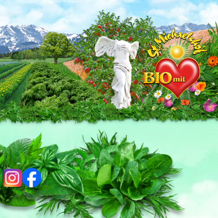
ig
fb