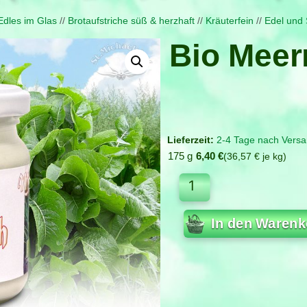
Edles im Glas
//
Brot­aufstriche süß & herzhaft
//
Kräuterfein
//
Edel und 
Bio Meerr
2-4 Tage nach Versa
175 g
6,40
€
36,57
€
je
kg
In den Warenk