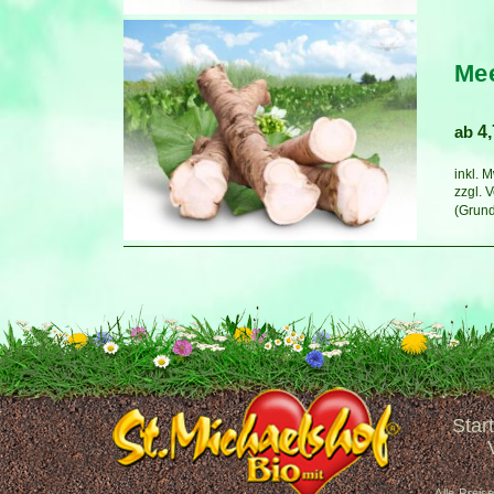
Mee
ab
4
inkl. 
zzgl.
V
Start
Alle Preis