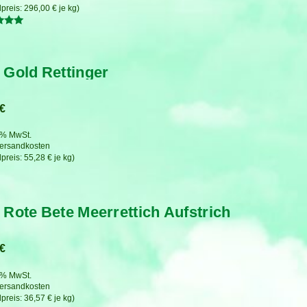
296,00
€
je
kg
tet
 Gold Rettinger
€
7 % MwSt.
ersandkosten
55,28
€
je
kg
 Rote Bete Meerrettich Aufstrich
€
7 % MwSt.
ersandkosten
36,57
€
je
kg