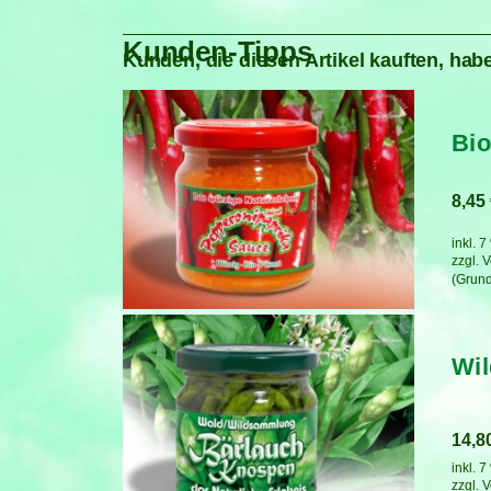
Kunden-Tipps
Kunden, die diesen Artikel kauften, habe
Bio
8,45
inkl. 
zzgl.
V
Wil
14,8
inkl. 
zzgl.
V