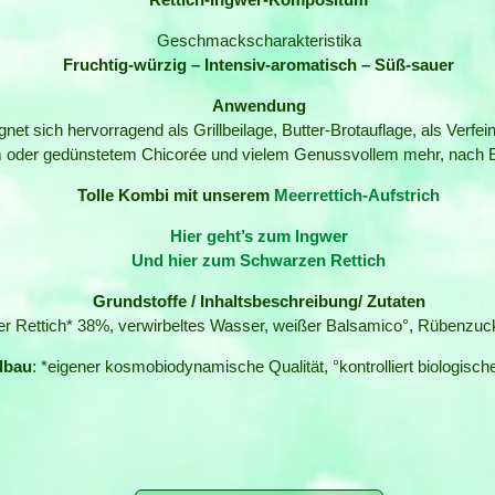
Geschmackscharakteristika
Fruchtig-würzig – Intensiv-aromatisch – Süß-sauer
Anwendung
et sich hervorragend als Grillbeilage, Butter-Brotauflage, als Verfe
 oder gedünstetem Chicorée und vielem Genussvollem mehr, nach 
Tolle Kombi mit unserem
Meerrettich-Aufstrich
Hier geht’s zum Ingwer
Und hier zum Schwarzen Rettich
Grundstoffe / Inhaltsbeschreibung/ Zutaten
r Rettich* 38%, verwirbeltes Wasser, weißer Balsamico°, Rübenzuck
dbau
: *eigener kosmobiodynamische Qualität, °kontrolliert biologisc