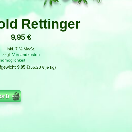
old Rettinger
9,95
€
inkl. 7 % MwSt.
zzgl.
Versandkosten
ndmöglichkeit
fgewicht
9,95
€
55,28
€
je
kg
orb