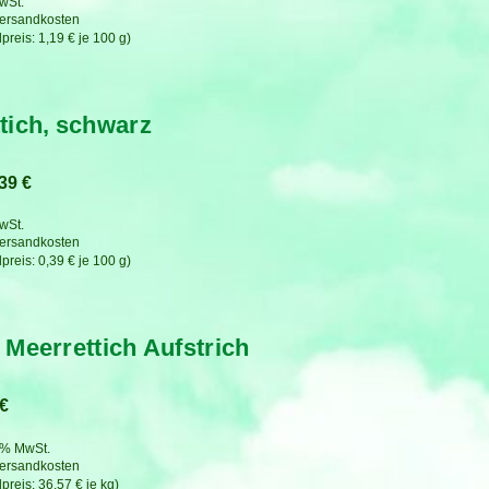
MwSt.
ersandkosten
1,19
€
je
100
g
tich, schwarz
,39
€
MwSt.
ersandkosten
0,39
€
je
100
g
 Meerrettich Aufstrich
€
7 % MwSt.
ersandkosten
36,57
€
je
kg