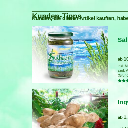
Kunden-Tipps
Kunden, die diesen Artikel kauften, habe
Sal
ab
1
inkl. 
zzgl.
V
Bewer
mit
5.00
von 5
Ing
ab
1