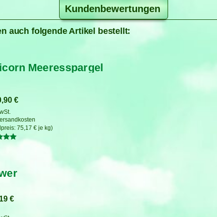
Kundenbewertungen
n auch folgende Artikel bestellt:
icorn Meeresspargel
0,90
€
MwSt.
ersandkosten
75,17
€
je
kg
tet
wer
,19
€