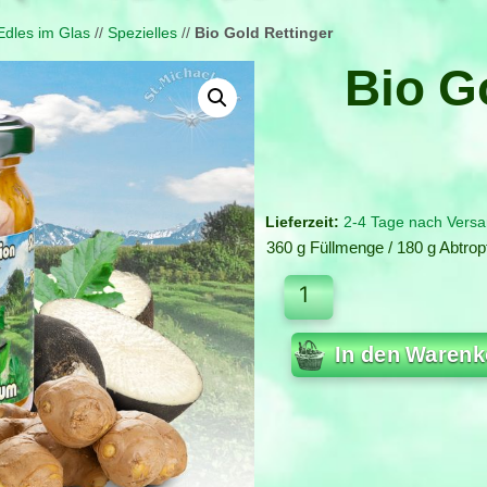
Edles im Glas
//
Spezielles
//
Bio Gold Rettinger
Bio G
2-4 Tage nach Versa
360 g Füllmenge / 180 g Abtrop
In den Warenk