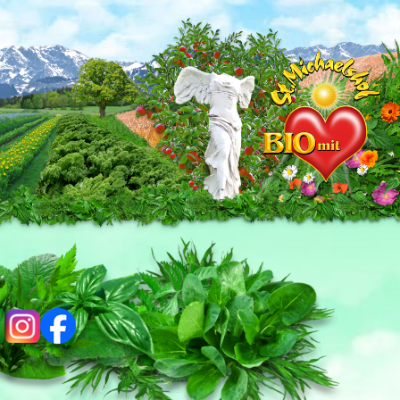
ig
fb