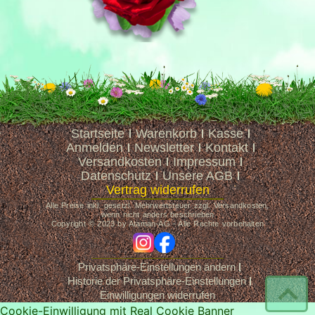
Startseite
Warenkorb
Kasse
Anmelden
Newsletter
Kontakt
Versandkosten
Impressum
Datenschutz
Unsere AGB
Vertrag widerrufen
Alle Preise inkl. gesetzl. Mehrwertsteuer zzgl. Versandkosten,
wenn nicht anders beschrieben
Copyright © 2023 by Ataman-AG - Alle Rechte vorbehalten
ig
fb
Privatsphäre-Einstellungen ändern
Historie der Privatsphäre-Einstellungen
Einwilligungen widerrufen
Cookie-Einwilligung mit Real Cookie Banner