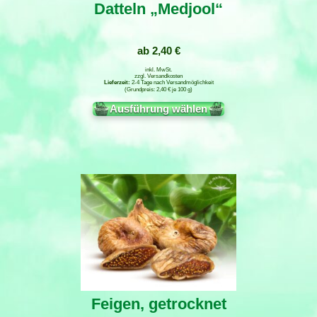
Datteln „Medjool“
ab
2,40
€
inkl. MwSt.
zzgl.
Versandkosten
2-4 Tage nach Versandmöglichkeit
2,40
€
je
100
g
Ausführung wählen
Feigen, getrocknet