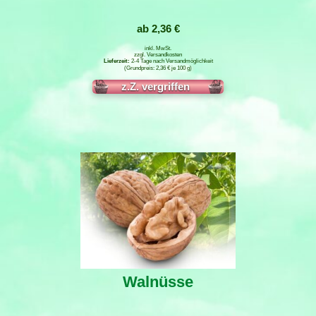
ab
2,36
€
inkl. MwSt.
zzgl.
Versandkosten
2-4 Tage nach Versandmöglichkeit
2,36
€
je
100
g
Weiterlesen
Walnüsse