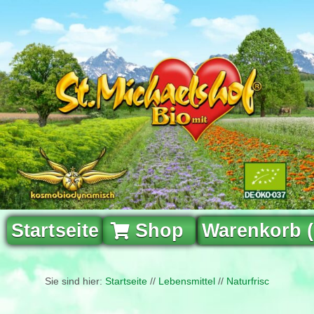
Startseite
Shop
Warenkorb 
Sie sind hier:
Startseite
//
Lebensmittel
//
Naturfrisch
//
Bio N