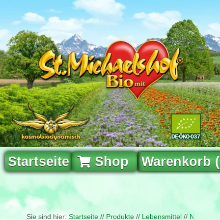
Startseite
Shop
Warenkorb 
Sie sind hier:
Startseite
//
Produkte
//
Lebensmittel
//
Naturfris