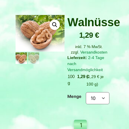
Walnüsse
1,29
€
inkl. 7 % MwSt.
zzgl.
Versandkosten
2-4 Tage
nach
Versandmöglichkeit
100
1,29
€
1,29
€
je
g
100
g
Menge