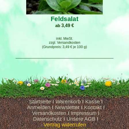
Feldsalat
ab
3,49
€
inkl. MwSt.
zzgl.
Versandkosten
3,49
€
je
100
g
Startseite
Warenkorb
Kasse
Anmelden
Newsletter
Kontakt
Versandkosten
Impressum
Datenschutz
Unsere AGB
Vertrag widerrufen