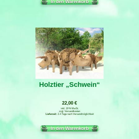
In den Warenkorb
Holztier „Schwein“
22,00
€
inkl. 19 % MwSt.
zzgl.
Versandkosten
2-4 Tage nach Versandmöglichkeit
In den Warenkorb