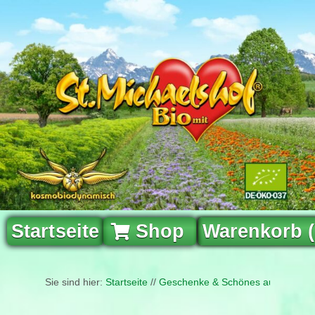
Startseite
Shop
Warenkorb 
Sie sind hier:
Startseite
//
Geschenke & Schönes aus Edelste