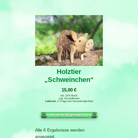
Holztier
„Schweinchen“
15,00
€
inkl. 19 % MwSt.
zzgl.
Versandkosten
2-4 Tage nach Versandmöglichkeit
In den Warenkorb
Alle 6 Ergebnisse werden
angezeigt