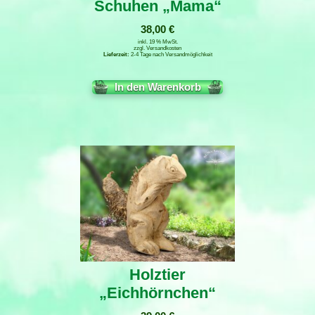
Schuhen „Mama“
38,00
€
inkl. 19 % MwSt.
zzgl.
Versandkosten
2-4 Tage nach Versandmöglichkeit
In den Warenkorb
Holztier
„Eichhörnchen“