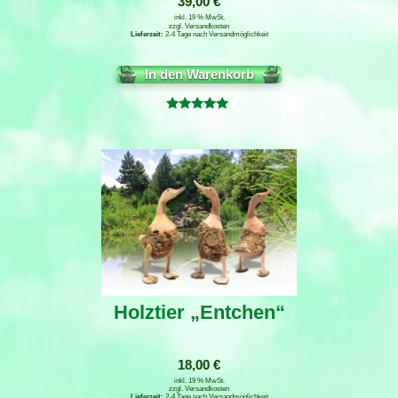
39,00
€
inkl. 19 % MwSt.
zzgl.
Versandkosten
2-4 Tage nach Versandmöglichkeit
In den Warenkorb
Bewertet
mit
5.00
von 5
Holztier „Entchen“
18,00
€
inkl. 19 % MwSt.
zzgl.
Versandkosten
2-4 Tage nach Versandmöglichkeit