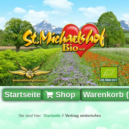
Startseite
Shop
Warenkorb 
Sie sind hier:
Startseite
//
Vertrag widerrufen