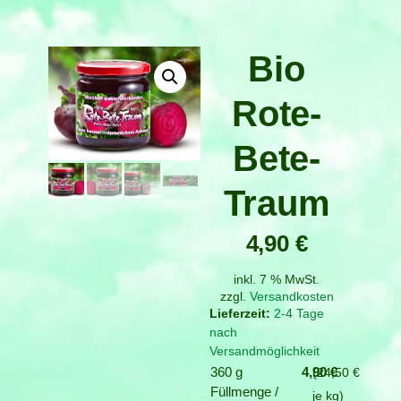
Bio
Rote-
Bete-
Traum
4,90
€
inkl. 7 % MwSt.
zzgl.
Versandkosten
2-4 Tage
nach
Versandmöglichkeit
360 g
4,90
€
24,50
€
Füllmenge /
je
kg