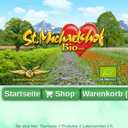
Startseite
Shop
Warenkorb 
Sie sind hier:
Startseite
//
Produkte
//
Lebensmittel
//
Naturfris