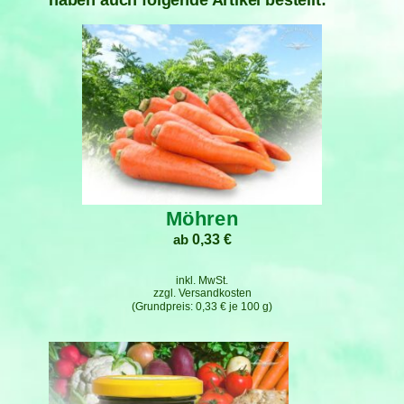
haben auch folgende Artikel bestellt:
Möhren
ab
0,33
€
inkl. MwSt.
zzgl.
Versandkosten
0,33
€
je
100
g