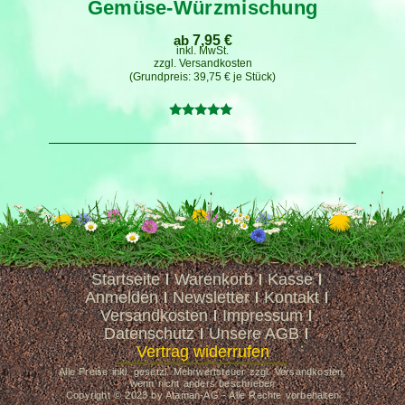
Gemüse-Würzmischung
ab
7,95
€
inkl. MwSt.
zzgl.
Versandkosten
39,75
€
je
Stück
Bewertet
mit
5.00
von 5
Startseite
Warenkorb
Kasse
Anmelden
Newsletter
Kontakt
Versandkosten
Impressum
Datenschutz
Unsere AGB
Vertrag widerrufen
Alle Preise inkl. gesetzl. Mehrwertsteuer zzgl. Versandkosten,
wenn nicht anders beschrieben
Copyright © 2023 by Ataman-AG - Alle Rechte vorbehalten