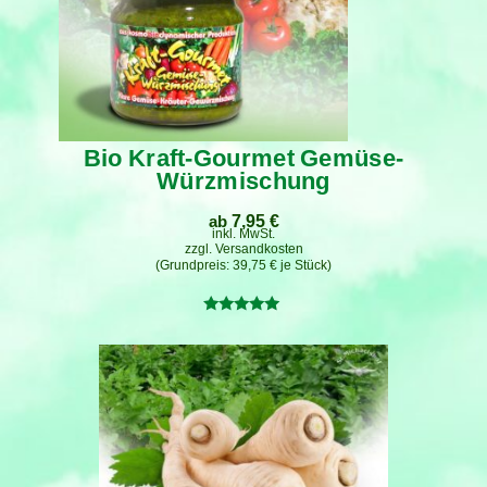
Bio Kraft-Gourmet Gemüse-
Würzmischung
ab
7,95
€
inkl. MwSt.
zzgl.
Versandkosten
39,75
€
je
Stück
Bewertet
mit
5.00
von 5