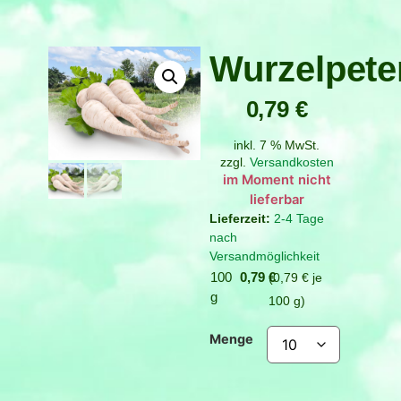
Wurzelpeter
0,79
€
inkl. 7 % MwSt.
zzgl.
Versandkosten
Verfügbar bei
Nachbestellung
2-4 Tage
nach
Versandmöglichkeit
100
0,79
€
0,79
€
je
g
100
g
Menge