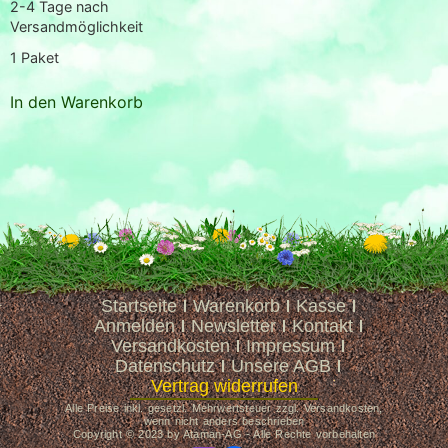
2-4 Tage nach
Versandmöglichkeit
1
Paket
In den Warenkorb
Startseite
Warenkorb
Kasse
Anmelden
Newsletter
Kontakt
Versandkosten
Impressum
Datenschutz
Unsere AGB
Vertrag widerrufen
Alle Preise inkl. gesetzl. Mehrwertsteuer zzgl. Versandkosten,
wenn nicht anders beschrieben
Copyright © 2023 by Ataman-AG - Alle Rechte vorbehalten