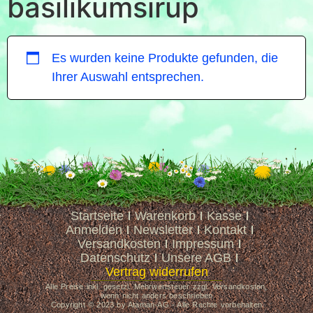
basilikumsirup
Es wurden keine Produkte gefunden, die
Ihrer Auswahl entsprechen.
Startseite
Warenkorb
Kasse
Anmelden
Newsletter
Kontakt
Versandkosten
Impressum
Datenschutz
Unsere AGB
Vertrag widerrufen
Alle Preise inkl. gesetzl. Mehrwertsteuer zzgl. Versandkosten,
wenn nicht anders beschrieben
Copyright © 2023 by Ataman-AG - Alle Rechte vorbehalten