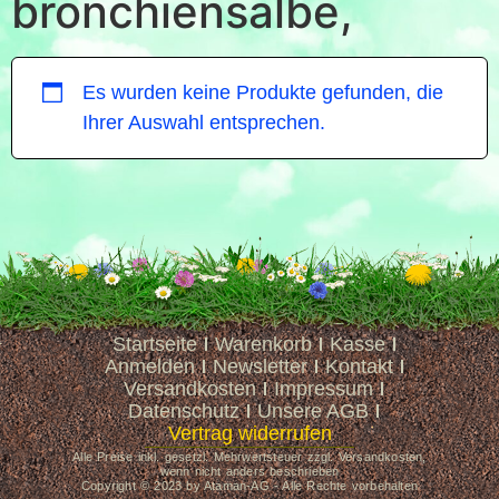
bronchiensalbe,
Es wurden keine Produkte gefunden, die
Ihrer Auswahl entsprechen.
Startseite
Warenkorb
Kasse
Anmelden
Newsletter
Kontakt
Versandkosten
Impressum
Datenschutz
Unsere AGB
Vertrag widerrufen
Alle Preise inkl. gesetzl. Mehrwertsteuer zzgl. Versandkosten,
wenn nicht anders beschrieben
Copyright © 2023 by Ataman-AG - Alle Rechte vorbehalten