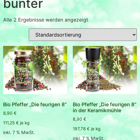
bunter
Alle 2 Ergebnisse werden angezeigt
Bio Pfeffer „Die feurigen 8“
Bio Pfeffer „Die feurigen 8“
in der Keramikmühle
8,90
€
8,90
€
111,25
€
je
kg
197,78
€
je
kg
inkl. 7 % MwSt.
inkl. 7 % MwSt.