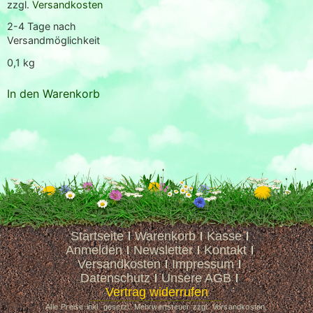
zzgl.
Versandkosten
2-4 Tage nach
Versandmöglichkeit
0,1
kg
In den Warenkorb
Startseite
Warenkorb
Kasse
Anmelden
Newsletter
Kontakt
Versandkosten
Impressum
Datenschutz
Unsere AGB
Vertrag widerrufen
Alle Preise inkl. gesetzl. Mehrwertsteuer zzgl. Versandkosten,