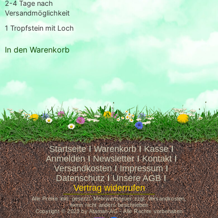
2-4 Tage nach
Versandmöglichkeit
1
Tropfstein mit Loch
In den Warenkorb
Startseite
Warenkorb
Kasse
Anmelden
Newsletter
Kontakt
Versandkosten
Impressum
Datenschutz
Unsere AGB
Vertrag widerrufen
Alle Preise inkl. gesetzl. Mehrwertsteuer zzgl. Versandkosten,
wenn nicht anders beschrieben
Copyright © 2023 by Ataman-AG - Alle Rechte vorbehalten