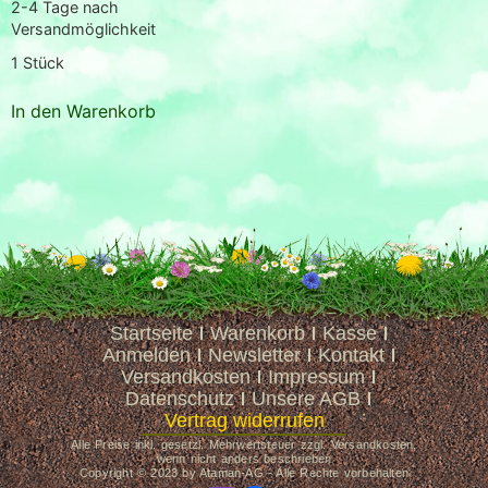
2-4 Tage nach
Versandmöglichkeit
1
Stück
In den Warenkorb
Startseite
Warenkorb
Kasse
Anmelden
Newsletter
Kontakt
Versandkosten
Impressum
Datenschutz
Unsere AGB
Vertrag widerrufen
Alle Preise inkl. gesetzl. Mehrwertsteuer zzgl. Versandkosten,
wenn nicht anders beschrieben
Copyright © 2023 by Ataman-AG - Alle Rechte vorbehalten