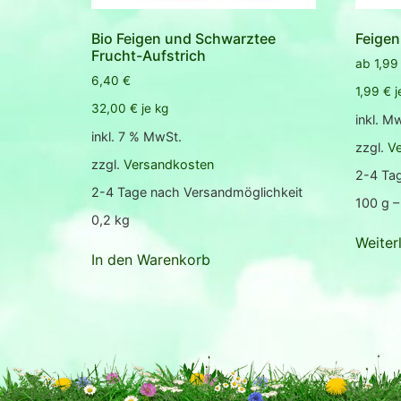
Bio Feigen und Schwarztee
Feigen
Frucht-Aufstrich
ab
1,9
6,40
€
1,99
€
j
32,00
€
je
kg
inkl. M
inkl. 7 % MwSt.
zzgl.
V
zzgl.
Versandkosten
2-4 Ta
2-4 Tage nach Versandmöglichkeit
100
g
–
0,2
kg
Weiter
In den Warenkorb