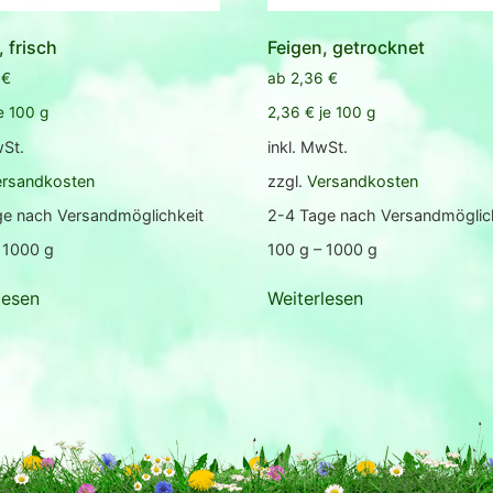
, frisch
Feigen, getrocknet
9
€
ab
2,36
€
e
100
g
2,36
€
je
100
g
wSt.
inkl. MwSt.
ersandkosten
zzgl.
Versandkosten
ge nach Versandmöglichkeit
2-4 Tage nach Versandmöglic
 1000
g
100
g
– 1000
g
lesen
Weiterlesen