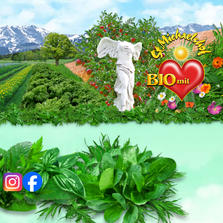
ig
fb