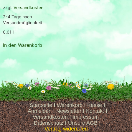
zzgl.
Versandkosten
2-4 Tage nach
Versandmöglichkeit
0,01
l
In den Warenkorb
Startseite
Warenkorb
Kasse
Anmelden
Newsletter
Kontakt
Versandkosten
Impressum
Datenschutz
Unsere AGB
Vertrag widerrufen