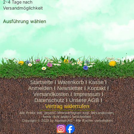
2-4 Tage nach
Versandmöglichkeit
Ausführung wählen
Startseite
Warenkorb
Kasse
Anmelden
Newsletter
Kontakt
Versandkosten
Impressum
Datenschutz
Unsere AGB
Vertrag widerrufen
Alle Preise inkl. gesetzl. Mehrwertsteuer zzgl. Versandkosten,
wenn nicht anders beschrieben
Copyright © 2023 by Ataman-AG - Alle Rechte vorbehalten