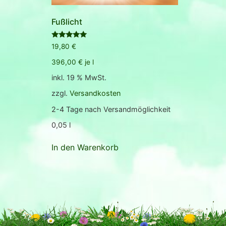
Fußlicht
Bewertet
19,80
€
mit
5.00
396,00
€
je
l
von 5
inkl. 19 % MwSt.
zzgl.
Versandkosten
2-4 Tage nach Versandmöglichkeit
0,05
l
In den Warenkorb