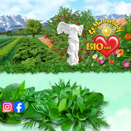
ig
fb