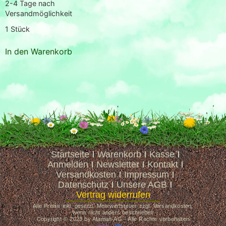
2-4 Tage nach
Versandmöglichkeit
1
Stück
In den Warenkorb
Startseite
Warenkorb
Kasse
Anmelden
Newsletter
Kontakt
Versandkosten
Impressum
Datenschutz
Unsere AGB
Vertrag widerrufen
Alle Preise inkl. gesetzl. Mehrwertsteuer zzgl. Versandkosten,
wenn nicht anders beschrieben
Copyright © 2023 by Ataman-AG - Alle Rechte vorbehalten