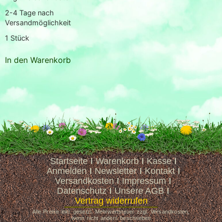
2-4 Tage nach
Versandmöglichkeit
1
Stück
In den Warenkorb
Startseite
Warenkorb
Kasse
Anmelden
Newsletter
Kontakt
Versandkosten
Impressum
Datenschutz
Unsere AGB
Vertrag widerrufen
Alle Preise inkl. gesetzl. Mehrwertsteuer zzgl. Versandkosten,
wenn nicht anders beschrieben