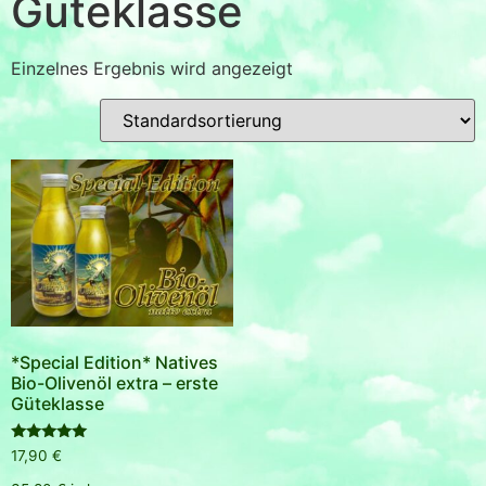
Güteklasse
Einzelnes Ergebnis wird angezeigt
*Special Edition* Natives
Bio-Olivenöl extra – erste
Güteklasse
Bewertet
17,90
€
mit
5.00