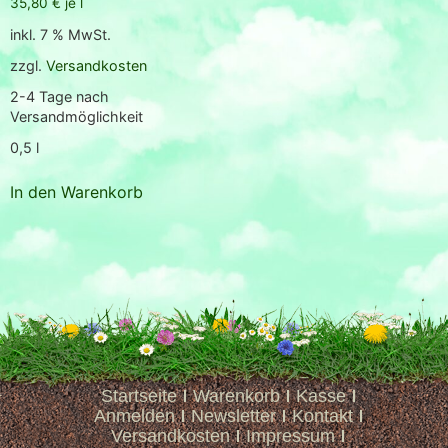
35,80
€
je
l
von 5
inkl. 7 % MwSt.
zzgl.
Versandkosten
2-4 Tage nach
Versandmöglichkeit
0,5
l
In den Warenkorb
Startseite
Warenkorb
Kasse
Anmelden
Newsletter
Kontakt
Versandkosten
Impressum