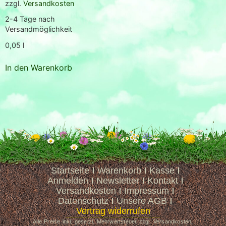
zzgl.
Versandkosten
2-4 Tage nach
Versandmöglichkeit
0,05
l
In den Warenkorb
Startseite
Warenkorb
Kasse
Anmelden
Newsletter
Kontakt
Versandkosten
Impressum
Datenschutz
Unsere AGB
Vertrag widerrufen
Alle Preise inkl. gesetzl. Mehrwertsteuer zzgl. Versandkosten,