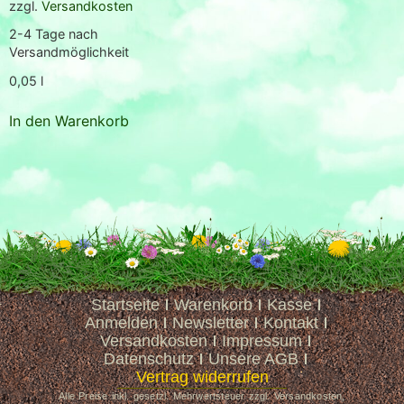
zzgl.
Versandkosten
2-4 Tage nach
Versandmöglichkeit
0,05
l
In den Warenkorb
Startseite
Warenkorb
Kasse
Anmelden
Newsletter
Kontakt
Versandkosten
Impressum
Datenschutz
Unsere AGB
Vertrag widerrufen
Alle Preise inkl. gesetzl. Mehrwertsteuer zzgl. Versandkosten,