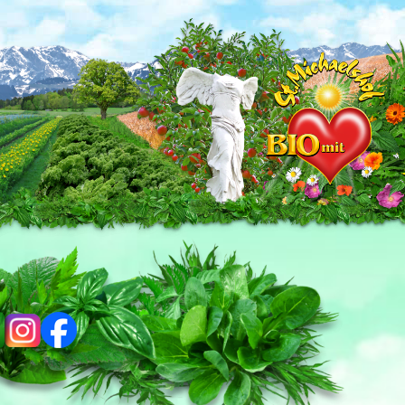
ig
fb