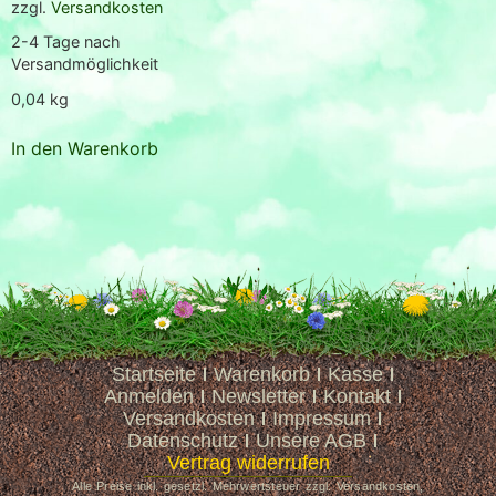
zzgl.
Versandkosten
2-4 Tage nach
Versandmöglichkeit
0,04
kg
In den Warenkorb
Startseite
Warenkorb
Kasse
Anmelden
Newsletter
Kontakt
Versandkosten
Impressum
Datenschutz
Unsere AGB
Vertrag widerrufen
Alle Preise inkl. gesetzl. Mehrwertsteuer zzgl. Versandkosten,