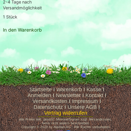
2-4 Tage nach
Versandmöglichkeit
1
Stück
In den Warenkorb
Startseite
Warenkorb
Kasse
Anmelden
Newsletter
Kontakt
Versandkosten
Impressum
Datenschutz
Unsere AGB
Vertrag widerrufen
Alle Preise inkl. gesetzl. Mehrwertsteuer zzgl. Versandkosten,
wenn nicht anders beschrieben
Copyright © 2023 by Ataman-AG - Alle Rechte vorbehalten