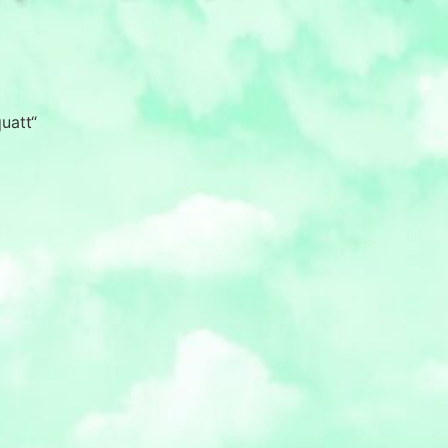
uatt“