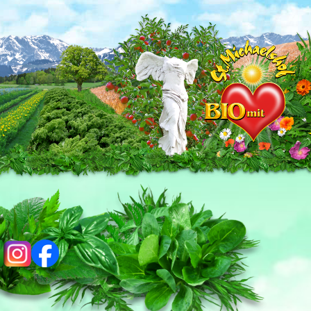
ig
fb