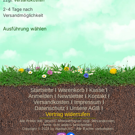
2-4 Tage nach
Versandmöglichkeit
Ausführung wählen
Startseite
Warenkorb
Kasse
Anmelden
Newsletter
Kontakt
Versandkosten
Impressum
Datenschutz
Unsere AGB
Vertrag widerrufen
Alle Preise inkl. gesetzl. Mehrwertsteuer zzgl. Versandkosten,
wenn nicht anders beschrieben
Copyright © 2023 by Ataman-AG - Alle Rechte vorbehalten