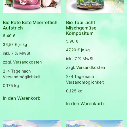
Bio Rote Bete Meerrettich
Bio Topi Licht
Aufstrich
Mischgemüse-
Kompositum
6,40
€
5,90
€
36,57
€
je
kg
47,20
€
je
kg
inkl. 7 % MwSt.
inkl. 7 % MwSt.
zzgl.
Versandkosten
zzgl.
Versandkosten
2-4 Tage nach
2-4 Tage nach
Versandmöglichkeit
Versandmöglichkeit
0,175
kg
0,125
kg
In den Warenkorb
In den Warenkorb