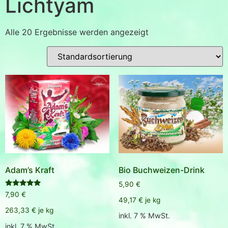
Lichtyam
Alle 20 Ergebnisse werden angezeigt
Adam’s Kraft
Bio Buchweizen-Drink
5,90
€
Bewertet
7,90
€
mit
49,17
€
je
kg
5.00
263,33
€
je
kg
von 5
inkl. 7 % MwSt.
inkl. 7 % MwSt.