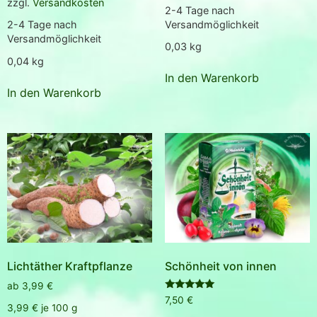
zzgl.
Versandkosten
2-4 Tage nach
Versandmöglichkeit
2-4 Tage nach
Versandmöglichkeit
0,03
kg
0,04
kg
In den Warenkorb
In den Warenkorb
Lichtäther Kraftpflanze
Schönheit von innen
ab
3,99
€
Bewertet
7,50
€
mit
3,99
€
je
100
g
5.00