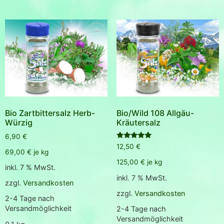
Bio Zartbittersalz Herb-
Bio/Wild 108 Allgäu-
Würzig
Kräutersalz
6,90
€
Bewertet
12,50
€
mit
69,00
€
je
kg
5.00
125,00
€
je
kg
von 5
inkl. 7 % MwSt.
inkl. 7 % MwSt.
zzgl.
Versandkosten
zzgl.
Versandkosten
2-4 Tage nach
Versandmöglichkeit
2-4 Tage nach
Versandmöglichkeit