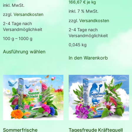
166,67
€
je
kg
von 5
inkl. MwSt.
inkl. 7 % MwSt.
zzgl.
Versandkosten
zzgl.
Versandkosten
2-4 Tage nach
Versandmöglichkeit
2-4 Tage nach
Versandmöglichkeit
100
g
– 1000
g
0,045
kg
Ausführung wählen
In den Warenkorb
Sommerfrische
Tagesfreude Kräftequell