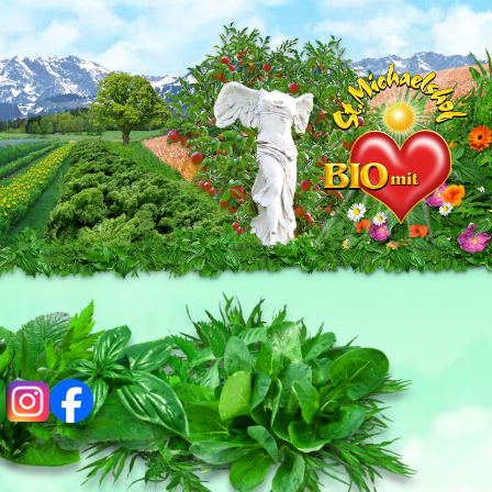
ig
fb