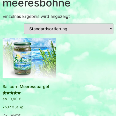
meeresbohne
Einzelnes Ergebnis wird angezeigt
Salicorn Meeresspargel
Bewertet
ab
10,90
€
mit
5.00
75,17
€
je
kg
von 5
inkl. MwSt.