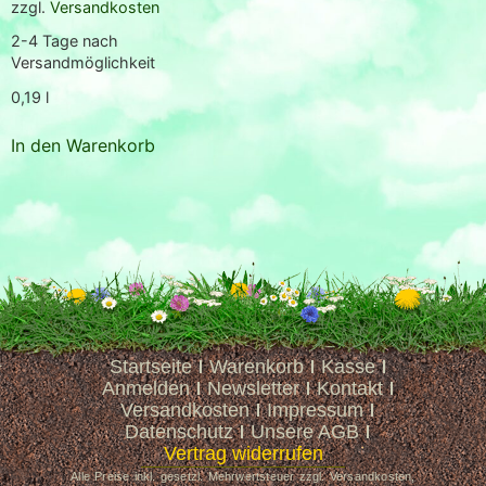
zzgl.
Versandkosten
2-4 Tage nach
Versandmöglichkeit
0,19
l
In den Warenkorb
Startseite
Warenkorb
Kasse
Anmelden
Newsletter
Kontakt
Versandkosten
Impressum
Datenschutz
Unsere AGB
Vertrag widerrufen
Alle Preise inkl. gesetzl. Mehrwertsteuer zzgl. Versandkosten,