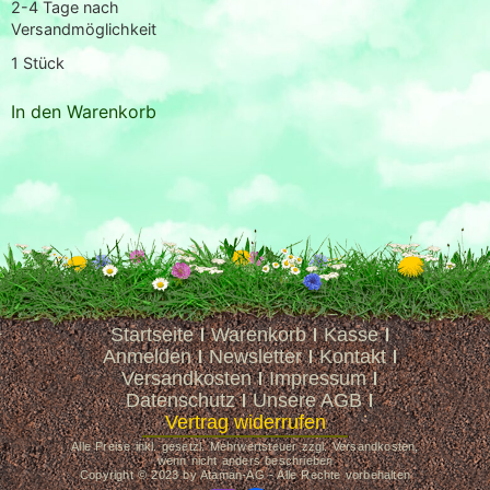
2-4 Tage nach
Versandmöglichkeit
1
Stück
In den Warenkorb
Startseite
Warenkorb
Kasse
Anmelden
Newsletter
Kontakt
Versandkosten
Impressum
Datenschutz
Unsere AGB
Vertrag widerrufen
Alle Preise inkl. gesetzl. Mehrwertsteuer zzgl. Versandkosten,
wenn nicht anders beschrieben
Copyright © 2023 by Ataman-AG - Alle Rechte vorbehalten