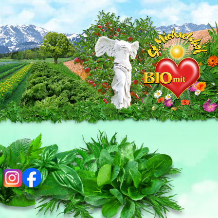
ig
fb