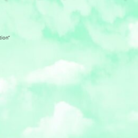
tion“