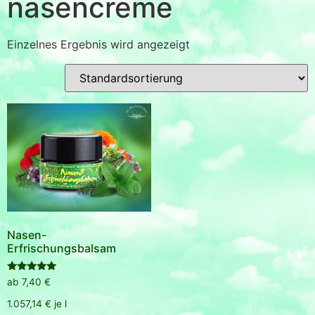
nasencreme
Einzelnes Ergebnis wird angezeigt
Nasen-
Erfrischungsbalsam
Bewertet
ab
7,40
€
mit
5.00
1.057,14
€
je
l
von 5