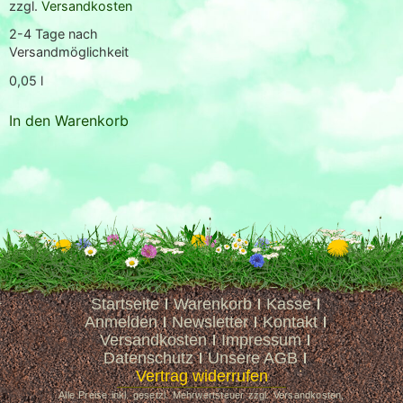
zzgl.
Versandkosten
2-4 Tage nach
Versandmöglichkeit
0,05
l
In den Warenkorb
Startseite
Warenkorb
Kasse
Anmelden
Newsletter
Kontakt
Versandkosten
Impressum
Datenschutz
Unsere AGB
Vertrag widerrufen
Alle Preise inkl. gesetzl. Mehrwertsteuer zzgl. Versandkosten,