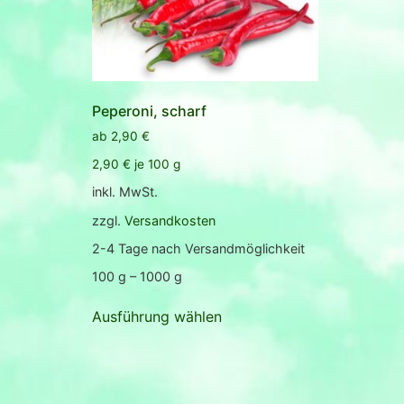
Peperoni, scharf
ab
2,90
€
2,90
€
je
100
g
inkl. MwSt.
zzgl.
Versandkosten
2-4 Tage nach Versandmöglichkeit
100
g
– 1000
g
Ausführung wählen