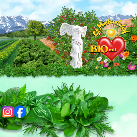
ig
fb