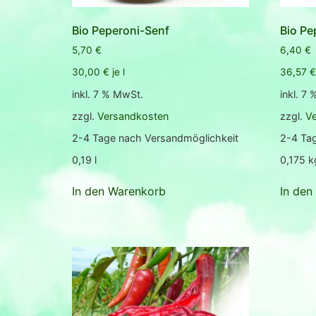
Bio Peperoni-Senf
Bio Pe
5,70
€
6,40
€
30,00
€
je
l
36,57
€
inkl. 7 % MwSt.
inkl. 7
zzgl.
Versandkosten
zzgl.
V
2-4 Tage nach Versandmöglichkeit
2-4 Ta
0,19
l
0,175
k
In den Warenkorb
In den