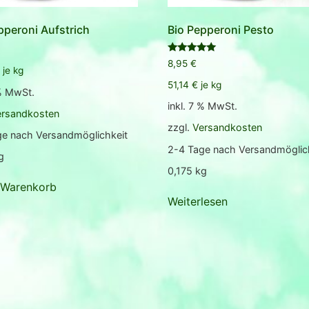
pperoni Aufstrich
Bio Pepperoni Pesto
Bewertet
8,95
€
mit
je
kg
5.00
51,14
€
je
kg
von 5
 % MwSt.
inkl. 7 % MwSt.
ersandkosten
zzgl.
Versandkosten
ge nach Versandmöglichkeit
2-4 Tage nach Versandmöglic
g
0,175
kg
 Warenkorb
Weiterlesen