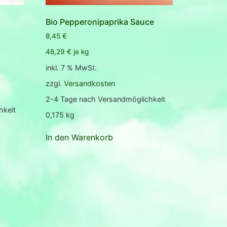
Bio Pepperonipaprika Sauce
8,45
€
48,29
€
je
kg
inkl. 7 % MwSt.
zzgl.
Versandkosten
2-4 Tage nach Versandmöglichkeit
hkeit
0,175
kg
In den Warenkorb