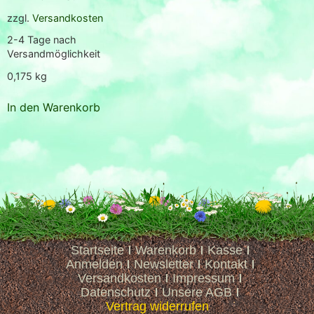
zzgl.
Versandkosten
2-4 Tage nach
Versandmöglichkeit
0,175
kg
In den Warenkorb
Startseite
Warenkorb
Kasse
Anmelden
Newsletter
Kontakt
Versandkosten
Impressum
Datenschutz
Unsere AGB
Vertrag widerrufen