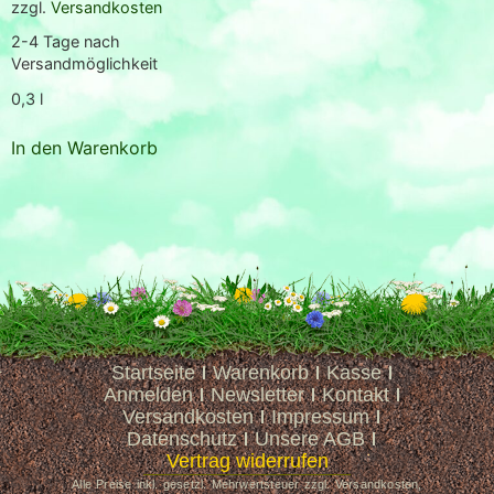
zzgl.
Versandkosten
2-4 Tage nach
Versandmöglichkeit
0,3
l
In den Warenkorb
Startseite
Warenkorb
Kasse
Anmelden
Newsletter
Kontakt
Versandkosten
Impressum
Datenschutz
Unsere AGB
Vertrag widerrufen
Alle Preise inkl. gesetzl. Mehrwertsteuer zzgl. Versandkosten,