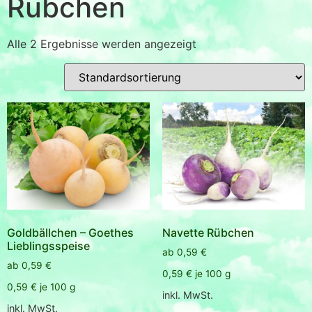
Rübchen
Alle 2 Ergebnisse werden angezeigt
Goldbällchen – Goethes
Navette Rübchen
Lieblingsspeise
ab
0,59
€
ab
0,59
€
0,59
€
je
100
g
0,59
€
je
100
g
inkl. MwSt.
inkl. MwSt.