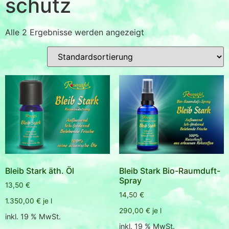
schutz
Alle 2 Ergebnisse werden angezeigt
Bleib Stark äth. Öl
Bleib Stark Bio-Raumduft-
Spray
13,50
€
14,50
€
1.350,00
€
je
l
290,00
€
je
l
inkl. 19 % MwSt.
inkl. 19 % MwSt.