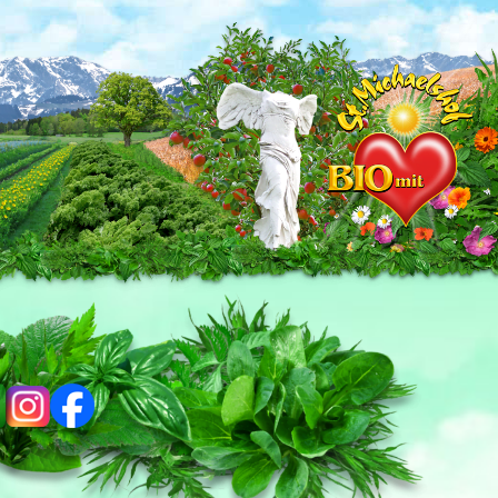
ig
fb