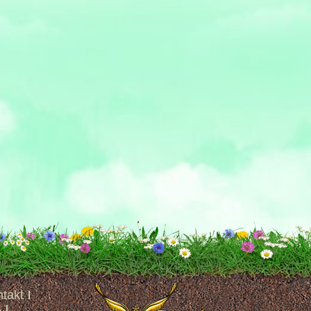
takt
B