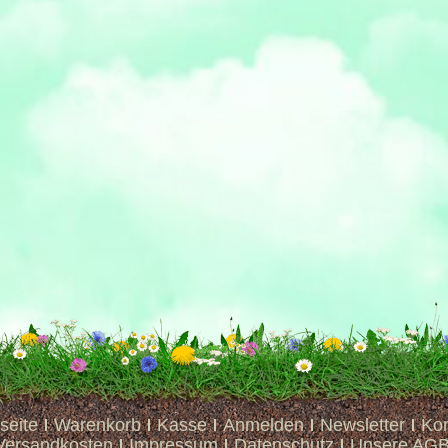
seite
Warenkorb
Kasse
Anmelden
Newsletter
Kon
Versandkosten
Impressum
Datenschutz
Unsere AG